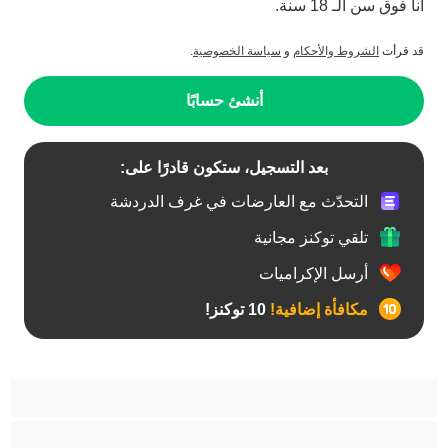
أنا فوق سن الـ 18 سنة.
قد قرأت
الشروط والأحكام
و
سياسة الخصوصية
.
أنشئ حسابًا
بعد التسجيل، ستكون قادرًا على:
التحدّث مع العارضات في غرف الدردشة
تلقي توكنز مجانية
أرسل الإكراميات
مكافأة إضافية!
10 توكنز!
آسيوي
أفضل عارضات الدردشة الخاصة