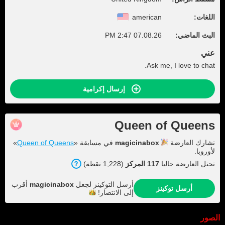
اللغات:
american
البث الماضي:
07.08.26 2:47 PM
عني
Ask me, I love to chat.
إرسال إكرامية
Queen of Queens
تشارك العارضة
magicinabox
في مسابقة «
Queen of Queens
»
لأوروبا.
تحتل العارضة حاليا
117 المركز
(1,228 نقطة).
أرسل التوكينز لجعل
magicinabox
أقرب
أرسل توكينز
إلى
الانتصار!
الصور