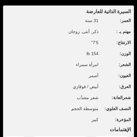
السيرة الذاتية للعارضة
العمر:
31 سنة
مهتم بـ :
ذكر, أنثى, زوجان
الارتفاع:
5'7"
الوزن:
154 lb
الشعر:
امرأة سمراء
العيون:
أسمر
العرق:
أبيض / قوقازي
شعرالعانة:
شعر مشذّب
النصف العلوي:
متوسطة الحجم
المؤخرة:
كبير
الإهتمامات