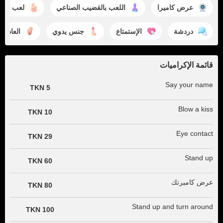
عرض كاميرا
اللعب بالقضيب الصناعي
لعب الأص
دردشة
الإستمتاع
جنس يدوي
العادة ا
قائمة الإكراميات
Say your name
5 TKN
Blow a kiss
10 TKN
Eye contact
29 TKN
Stand up
60 TKN
عرض كاميرتك
80 TKN
Stand up and turn around
100 TKN