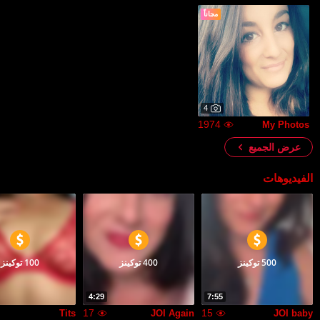
مجاناً
4
1974
My Photos
عرض الجميع
الفيديوهات
500 توكينز
400 توكينز
100 توكينز
4:29
7:55
17
15
Tits
JOI Again
JOI baby